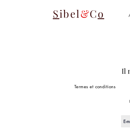
S
ibel
&
C
o
Il
Termes et conditions