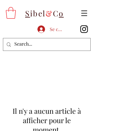
S
ibel
&
C
o
Se connecter
Il n'y a aucun article à
afficher pour le
moment.