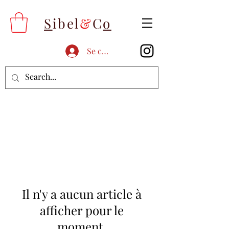
S
ibel
&
C
o
Se connecter
Il n'y a aucun article à
afficher pour le
moment.