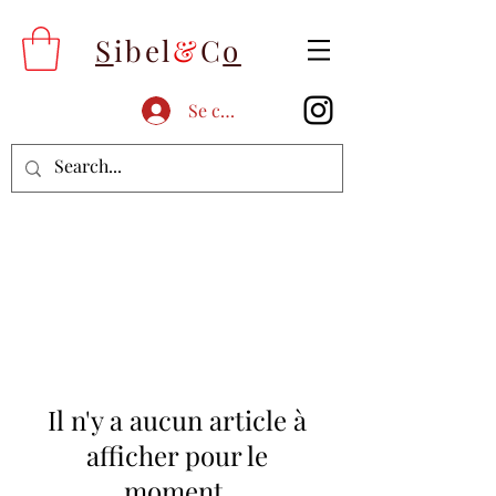
S
ibel
&
C
o
Se connecter
Il n'y a aucun article à
afficher pour le
moment.