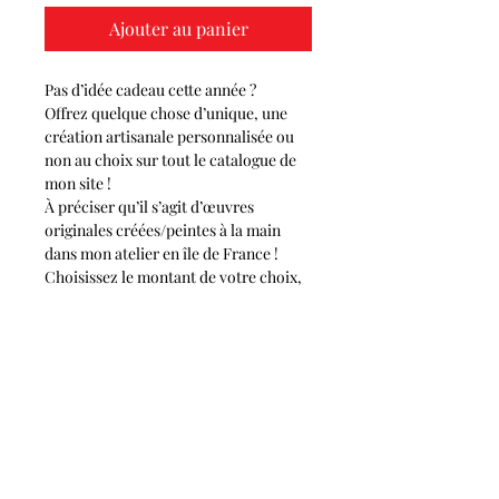
Ajouter au panier
Pas d’idée cadeau cette année ?
Offrez quelque chose d’unique, une
création artisanale personnalisée ou
non au choix sur tout le catalogue de
mon site !
À préciser qu’il s’agit d’œuvres
originales créées/peintes à la main
dans mon atelier en île de France !
Choisissez le montant de votre choix,
et le thème de la carte (noël ou
anniversaire), et recevez directement
par mail la photo de la carte à
imprimer ainsi que le code unique du
montant à transmettre à la personne
afin d’être utilisé sur le site ☺️