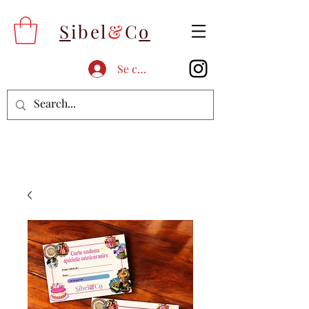
S
ibel
&
C
o
Se connecter