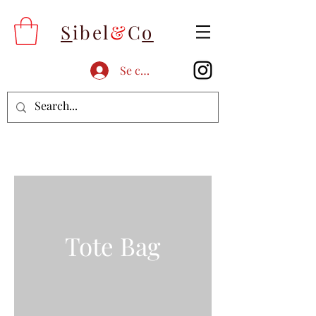
S
ibel
&
C
o
Se connecter
Tote Bag