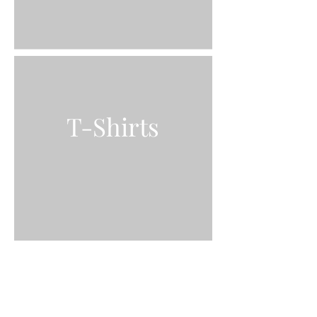
T-Shirts
Termes et conditions
Politique de confidentialité
Conditions de retour
Droit à l'image
Inscrivez vous et soyez informés