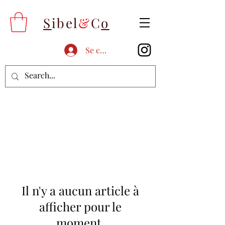
S
ibel
&
C
o
Se connecter
Il n'y a aucun article à
afficher pour le
moment.