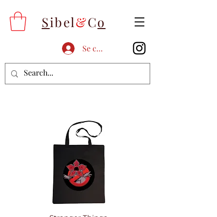
S
ibel
&
C
o
Se connecter